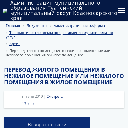
Администрация муниципального
образования Туапсинский
муниципальный округ Краснодарского
края
Главная
Документы
Административная реформа
Округ
Технологические схемы предоставления муниципальных
услуг
Администрация
Архив
Перевод жилого помещения в нежилое помещение или
Муниципальные закупки
нежилого помещения в жилое помещение
Государственный и муниципальный контроль
ПЕРЕВОД ЖИЛОГО ПОМЕЩЕНИЯ В
НЕЖИЛОЕ ПОМЕЩЕНИЕ ИЛИ НЕЖИЛОГО
Муниципальное имущество
ПОМЕЩЕНИЯ В ЖИЛОЕ ПОМЕЩЕНИЕ
Публичные слушания и общественные обсуждения
3 июня 2019 |
Смотреть
Документы
13.xlsx
Возврат к списку