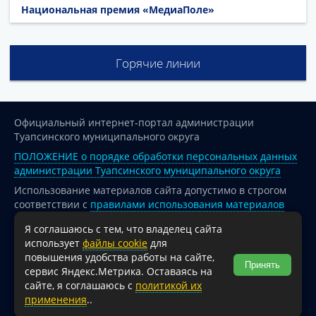
Национальная премия «МедиаПоле»
Горячие линии
Официальный интернет-портал администрации
Туапсинского муниципального округа
ПОЛОЖЕНИЕ о порядке обработки персональных данных
администрации Туапсинского муниципального округа
Использование материалов сайта допустимо в строгом
соответствии с
правилами использования материалов
опубликованных на сайте
Я соглашаюсь с тем, что владелец сайта
При перепечатке и использовании информации ссылка
использует
файлы cookie
для
на источник обязательна.
повышения удобства работы на сайте,
Принять
сервис Яндекс.Метрика. Оставаясь на
Для сайтов и страниц сети Интернет обязательна
сайте, я соглашаюсь с
политикой их
активная гиперссылка на официальный интернет-портал
применения
..
администрации Туапсинского муниципального округа.