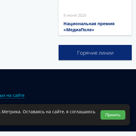
8 июня 2026
Национальная премия
«МедиаПоле»
Горячие линии
ых на сайте
.Метрика. Оставаясь на сайте, я соглашаюсь
Туапсинского муниципального округа.
Принять