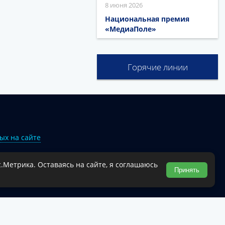
8 июня 2026
Национальная премия
«МедиаПоле»
Горячие линии
ых на сайте
.Метрика. Оставаясь на сайте, я соглашаюсь
Туапсинского муниципального округа.
Принять