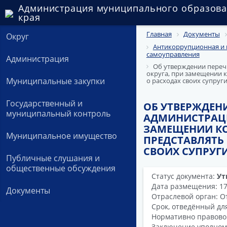
Администрация муниципального образова
края
Главная
Документы
Округ
Антикоррупционная и 
самоуправления
Администрация
Об утверждении переч
округа, при замещении к
Муниципальные закупки
о расходах своих супруг
Государственный и
ОБ УТВЕРЖДЕН
муниципальный контроль
АДМИНИСТРАЦИ
ЗАМЕЩЕНИИ К
Муниципальное имущество
ПРЕДСТАВЛЯТЬ 
СВОИХ СУПРУГИ
Публичные слушания и
общественные обсуждения
Статус документа:
Ут
Дата размещения: 17
Документы
Отраслевой орган: О
Срок, отведённый дл
Нормативно правово
Заключение уполном