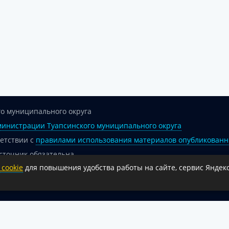
о муниципального округа
инистрации Туапсинского муниципального округа
ветствии с
правилами использования материалов опубликованн
сточник обязательна.
cookie
для повышения удобства работы на сайте, сервис Яндекс
 гиперссылка на официальный интернет-портал администрации 