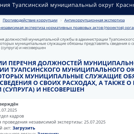
ния Туапсинский муниципальный округ Красн
Противодействие коррупции
Антикоррупционная экспертиза
независимая экспертиза нормативных правовых актов (проектов) орга
ня должностей муниципальной службы в администрации Туапсинског
оторых муниципальные служащие обязаны представлять сведения о св
и (супруга) и несовершен
ИИ ПЕРЕЧНЯ ДОЛЖНОСТЕЙ МУНИЦИПАЛЬН
И ТУАПСИНСКОГО МУНИЦИПАЛЬНОГО ОКР
ОТОРЫХ МУНИЦИПАЛЬНЫЕ СЛУЖАЩИЕ ОБ
СВЕДЕНИЯ О СВОИХ РАСХОДАХ, А ТАКЖЕ О
 (СУПРУГА) И НЕСОВЕРШЕН
верждён
.07.2025
тдел кадров
я проведения независимой экспертизы: 25.07.2025
й акт:
Загрузить
оченного органа:
Загрузить