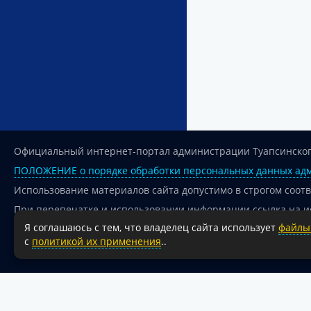
Официальный интернет-портал администрации Туапсинског
ПОЛОЖЕНИЕ о порядке обработки персональных данных адм
Использование материалов сайта допустимо в строгом соот
При перепечатке и использовании информации ссылка на и
Я соглашаюсь с тем, что владелец сайта использует
файлы 
Для сайтов и страниц сети Интернет обязательна активная
с
политикой их применения
..
18+