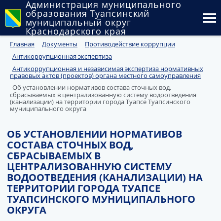
Администрация муниципального
образования Туапсинский
муниципальный округ
Краснодарского края
Главная
Документы
Противодействие коррупции
Округ
Антикоррупционная экспертиза
Администрация
Антикоррупционная и независимая экспертиза нормативных
правовых актов (проектов) органа местного самоуправления
Об установлении нормативов состава сточных вод,
Муниципальные закупки
сбрасываемых в централизованную систему водоотведения
(канализации) на территории города Туапсе Туапсинского
муниципального округа
Государственный и муниципальный контроль
ОБ УСТАНОВЛЕНИИ НОРМАТИВОВ
Муниципальное имущество
СОСТАВА СТОЧНЫХ ВОД,
СБРАСЫВАЕМЫХ В
Публичные слушания и общественные обсуждения
ЦЕНТРАЛИЗОВАННУЮ СИСТЕМУ
ВОДООТВЕДЕНИЯ (КАНАЛИЗАЦИИ) НА
Документы
ТЕРРИТОРИИ ГОРОДА ТУАПСЕ
ТУАПСИНСКОГО МУНИЦИПАЛЬНОГО
ОКРУГА