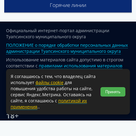
Горячие линии
Официальный интернет-портал администрации
Туапсинского муниципального округа
ПОЛОЖЕНИЕ о порядке обработки персональных данных
администрации Туапсинского муниципального округа
Использование материалов сайта допустимо в строгом
соответствии с
правилами использования материалов
опубликованных на сайте
Я соглашаюсь с тем, что владелец сайта
При перепечатке и использовании информации ссылка
использует
файлы cookie
для
на источник обязательна.
повышения удобства работы на сайте,
Принять
сервис Яндекс.Метрика. Оставаясь на
Для сайтов и страниц сети Интернет обязательна
сайте, я соглашаюсь с
политикой их
активная гиперссылка на официальный интернет-портал
применения
..
администрации Туапсинского муниципального округа.
18+