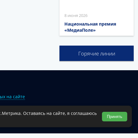
8 июня 2026
Национальная премия
«МедиаПоле»
Горячие линии
ых на сайте
.Метрика. Оставаясь на сайте, я соглашаюсь
Туапсинского муниципального округа.
Принять