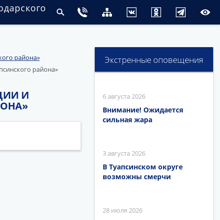
одарского
кого района»
Экстренные оповещения
апсинского района»
ЦИИ И
6 августа 2026
ЙОНА»
Внимание! Ожидается
сильная жара
3 августа 2026
В Туапсинском округе
возможны смерчи
28 июля 2026