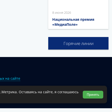
8 июня 2026
Национальная премия
«МедиаПоле»
Горячие линии
ых на сайте
.Метрика. Оставаясь на сайте, я соглашаюсь
Туапсинского муниципального округа.
Принять