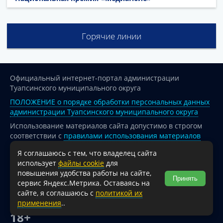
Горячие линии
Официальный интернет-портал администрации
Туапсинского муниципального округа
ПОЛОЖЕНИЕ о порядке обработки персональных данных
администрации Туапсинского муниципального округа
Использование материалов сайта допустимо в строгом
соответствии с
правилами использования материалов
опубликованных на сайте
Я соглашаюсь с тем, что владелец сайта
При перепечатке и использовании информации ссылка
использует
файлы cookie
для
на источник обязательна.
повышения удобства работы на сайте,
Принять
сервис Яндекс.Метрика. Оставаясь на
Для сайтов и страниц сети Интернет обязательна
сайте, я соглашаюсь с
политикой их
активная гиперссылка на официальный интернет-портал
применения
..
администрации Туапсинского муниципального округа.
18+