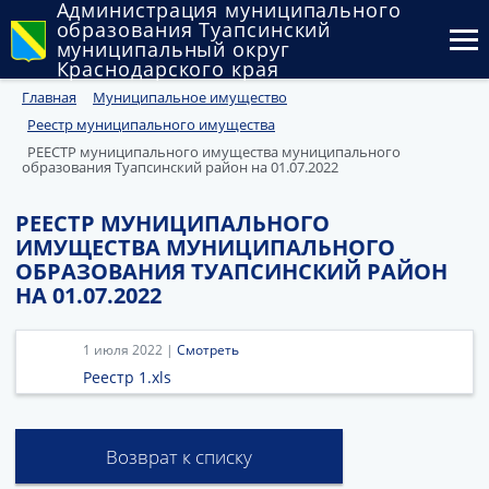
Администрация муниципального
образования Туапсинский
муниципальный округ
Краснодарского края
Главная
Муниципальное имущество
Округ
Реестр муниципального имущества
Администрация
РЕЕСТР муниципального имущества муниципального
образования Туапсинский район на 01.07.2022
Муниципальные закупки
РЕЕСТР МУНИЦИПАЛЬНОГО
ИМУЩЕСТВА МУНИЦИПАЛЬНОГО
Государственный и муниципальный контроль
ОБРАЗОВАНИЯ ТУАПСИНСКИЙ РАЙОН
НА 01.07.2022
Муниципальное имущество
Публичные слушания и общественные обсуждения
1 июля 2022 |
Смотреть
Реестр 1.xls
Документы
Возврат к списку