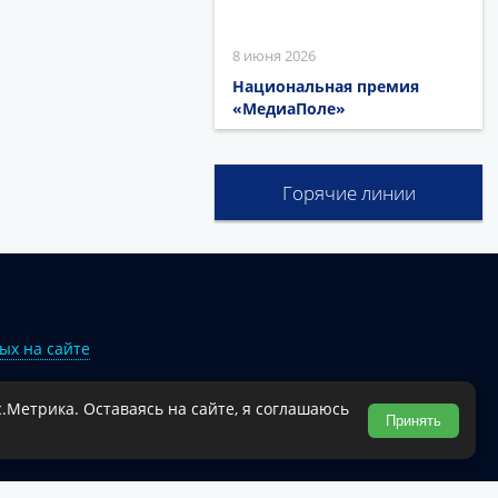
8 июня 2026
Национальная премия
«МедиаПоле»
Горячие линии
ых на сайте
.Метрика. Оставаясь на сайте, я соглашаюсь
Туапсинского муниципального округа.
Принять