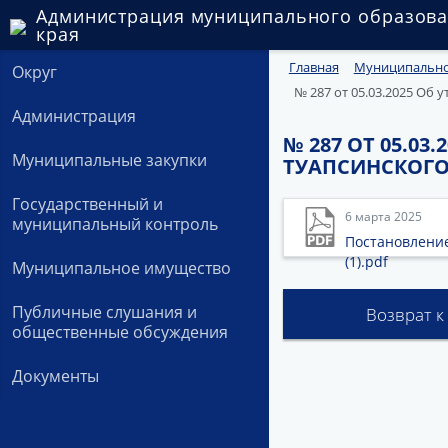
Администрация муниципального образова
края
Главная
Муниципально
Округ
№ 287 от 05.03.2025 Об
Администрация
№ 287 ОТ 05.0
Муниципальные закупки
ТУАПСИНСКОГО
Государственный и
6 марта 2025
муниципальный контроль
Постановление
(1).pdf
Муниципальное имущество
Публичные слушания и
Возврат к
общественные обсуждения
Документы