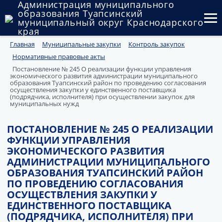
Администрация муниципального
образования Туапсинский
муниципальный округ Краснодарского
края
Главная
Муниципальные закупки
Контроль закупок
Округ
Нормативные правовые акты
Администрация
Постановление № 245 О реализации функции управления
экономического развития администрации муниципального
образования Туапсинский район по проведению согласования
Муниципальные закупки
осуществления закупки у единственного поставщика
(подрядчика, исполнителя) при осуществлении закупок для
муниципальных нужд
Государственный и муниципальный контроль
ПОСТАНОВЛЕНИЕ № 245 О РЕАЛИЗАЦИИ
Муниципальное имущество
ФУНКЦИИ УПРАВЛЕНИЯ
ЭКОНОМИЧЕСКОГО РАЗВИТИЯ
Публичные слушания и общественные обсуждения
АДМИНИСТРАЦИИ МУНИЦИПАЛЬНОГО
ОБРАЗОВАНИЯ ТУАПСИНСКИЙ РАЙОН
Документы
ПО ПРОВЕДЕНИЮ СОГЛАСОВАНИЯ
ОСУЩЕСТВЛЕНИЯ ЗАКУПКИ У
ЕДИНСТВЕННОГО ПОСТАВЩИКА
(ПОДРЯДЧИКА, ИСПОЛНИТЕЛЯ) ПРИ