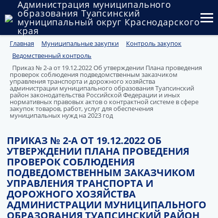
Администрация муниципального
образования Туапсинский
муниципальный округ Краснодарского
края
Главная
Муниципальные закупки
Контроль закупок
Округ
Ведомственный контроль
Администрация
Приказ № 2-а от 19.12.2022 Об утверждении Плана проведения
проверок соблюдения подведомственным заказчиком
управления транспорта и дорожного хозяйства
Муниципальные закупки
администрации муниципального образования Туапсинский
район законодательства Российской Федерации и иных
нормативных правовых актов о контрактной системе в сфере
закупок товаров, работ, услуг для обеспечения
Государственный и муниципальный контроль
муниципальных нужд на 2023 год
Муниципальное имущество
ПРИКАЗ № 2-А ОТ 19.12.2022 ОБ
УТВЕРЖДЕНИИ ПЛАНА ПРОВЕДЕНИЯ
Публичные слушания и общественные обсуждения
ПРОВЕРОК СОБЛЮДЕНИЯ
ПОДВЕДОМСТВЕННЫМ ЗАКАЗЧИКОМ
Документы
УПРАВЛЕНИЯ ТРАНСПОРТА И
ДОРОЖНОГО ХОЗЯЙСТВА
АДМИНИСТРАЦИИ МУНИЦИПАЛЬНОГО
ОБРАЗОВАНИЯ ТУАПСИНСКИЙ РАЙОН