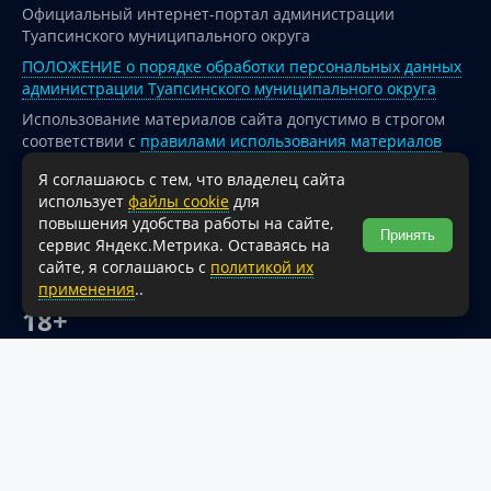
Официальный интернет-портал администрации
Туапсинского муниципального округа
ПОЛОЖЕНИЕ о порядке обработки персональных данных
администрации Туапсинского муниципального округа
Использование материалов сайта допустимо в строгом
соответствии с
правилами использования материалов
опубликованных на сайте
Я соглашаюсь с тем, что владелец сайта
При перепечатке и использовании информации ссылка
использует
файлы cookie
для
на источник обязательна.
повышения удобства работы на сайте,
Принять
сервис Яндекс.Метрика. Оставаясь на
Для сайтов и страниц сети Интернет обязательна
сайте, я соглашаюсь с
политикой их
активная гиперссылка на официальный интернет-портал
применения
..
администрации Туапсинского муниципального округа.
18+