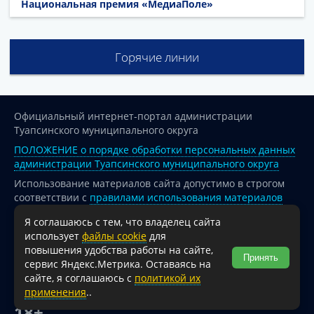
Национальная премия «МедиаПоле»
Горячие линии
Официальный интернет-портал администрации
Туапсинского муниципального округа
ПОЛОЖЕНИЕ о порядке обработки персональных данных
администрации Туапсинского муниципального округа
Использование материалов сайта допустимо в строгом
соответствии с
правилами использования материалов
опубликованных на сайте
Я соглашаюсь с тем, что владелец сайта
При перепечатке и использовании информации ссылка
использует
файлы cookie
для
на источник обязательна.
повышения удобства работы на сайте,
Принять
сервис Яндекс.Метрика. Оставаясь на
Для сайтов и страниц сети Интернет обязательна
сайте, я соглашаюсь с
политикой их
активная гиперссылка на официальный интернет-портал
применения
..
администрации Туапсинского муниципального округа.
18+