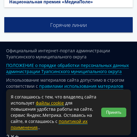
Национальная премия «МедиаПоле»
Горячие линии
Официальный интернет-портал администрации
Туапсинского муниципального округа
ПОЛОЖЕНИЕ о порядке обработки персональных данных
администрации Туапсинского муниципального округа
Использование материалов сайта допустимо в строгом
соответствии с
правилами использования материалов
опубликованных на сайте
Я соглашаюсь с тем, что владелец сайта
При перепечатке и использовании информации ссылка
использует
файлы cookie
для
на источник обязательна.
повышения удобства работы на сайте,
Принять
сервис Яндекс.Метрика. Оставаясь на
Для сайтов и страниц сети Интернет обязательна
сайте, я соглашаюсь с
политикой их
активная гиперссылка на официальный интернет-портал
применения
..
администрации Туапсинского муниципального округа.
18+