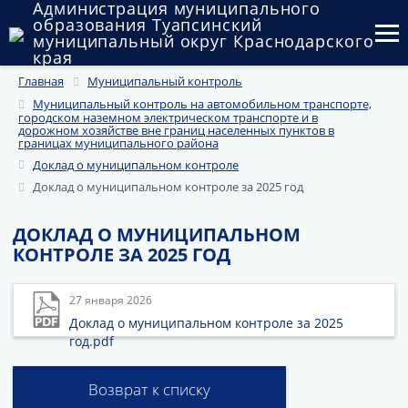
Администрация муниципального
образования Туапсинский
муниципальный округ Краснодарского
края
Главная
Муниципальный контроль
Округ
Муниципальный контроль на автомобильном транспорте,
городском наземном электрическом транспорте и в
Администрация
дорожном хозяйстве вне границ населенных пунктов в
границах муниципального района
Муниципальные закупки
Доклад о муниципальном контроле
Доклад о муниципальном контроле за 2025 год
Государственный и муниципальный контроль
ДОКЛАД О МУНИЦИПАЛЬНОМ
Муниципальное имущество
КОНТРОЛЕ ЗА 2025 ГОД
Публичные слушания и общественные обсуждения
27 января 2026
Доклад о муниципальном контроле за 2025
Документы
год.pdf
Возврат к списку