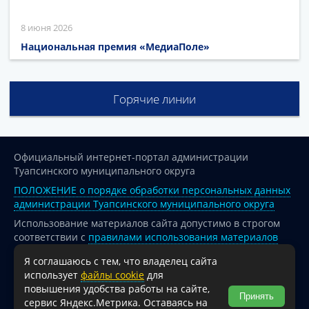
8 июня 2026
Национальная премия «МедиаПоле»
Горячие линии
Официальный интернет-портал администрации
Туапсинского муниципального округа
ПОЛОЖЕНИЕ о порядке обработки персональных данных
администрации Туапсинского муниципального округа
Использование материалов сайта допустимо в строгом
соответствии с
правилами использования материалов
опубликованных на сайте
Я соглашаюсь с тем, что владелец сайта
При перепечатке и использовании информации ссылка
использует
файлы cookie
для
на источник обязательна.
повышения удобства работы на сайте,
Принять
сервис Яндекс.Метрика. Оставаясь на
Для сайтов и страниц сети Интернет обязательна