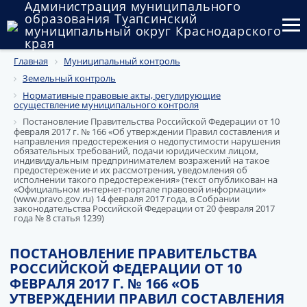
Администрация муниципального
образования Туапсинский
муниципальный округ Краснодарского
края
Главная
Муниципальный контроль
Округ
Земельный контроль
Администрация
Нормативные правовые акты, регулирующие
осуществление муниципального контроля
Постановление Правительства Российской Федерации от 10
Муниципальные закупки
февраля 2017 г. № 166 «Об утверждении Правил составления и
направления предостережения о недопустимости нарушения
обязательных требований, подачи юридическим лицом,
Государственный и муниципальный контроль
индивидуальным предпринимателем возражений на такое
предостережение и их рассмотрения, уведомления об
исполнении такого предостережения» (текст опубликован на
Муниципальное имущество
«Официальном интернет-портале правовой информации»
(www.pravo.gov.ru) 14 февраля 2017 года, в Собрании
законодательства Российской Федерации от 20 февраля 2017
Публичные слушания и общественные обсуждения
года № 8 статья 1239)
Документы
ПОСТАНОВЛЕНИЕ ПРАВИТЕЛЬСТВА
РОССИЙСКОЙ ФЕДЕРАЦИИ ОТ 10
ФЕВРАЛЯ 2017 Г. № 166 «ОБ
УТВЕРЖДЕНИИ ПРАВИЛ СОСТАВЛЕНИЯ