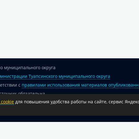
о муниципального округа
инистрации Туапсинского муниципального округа
ветствии с
правилами использования материалов опубликованн
сточник обязательна.
cookie
для повышения удобства работы на сайте, сервис Яндекс
 гиперссылка на официальный интернет-портал администрации 