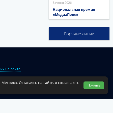
8 июня 2026
Национальная премия
«МедиаПоле»
Горячие линии
ых на сайте
.Метрика. Оставаясь на сайте, я соглашаюсь
Туапсинского муниципального округа.
Принять