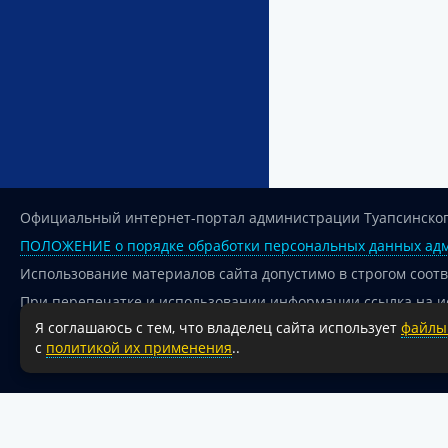
Официальный интернет-портал администрации Туапсинског
ПОЛОЖЕНИЕ о порядке обработки персональных данных адм
Использование материалов сайта допустимо в строгом соот
При перепечатке и использовании информации ссылка на и
Я соглашаюсь с тем, что владелец сайта использует
файлы 
Для сайтов и страниц сети Интернет обязательна активная
с
политикой их применения
..
18+