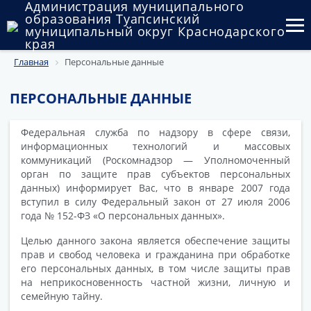
Администрация муниципального
образования Туапсинский
муниципальный округ Краснодарского
края
Главная
Персональные данные
Округ
Администрация
ПЕРСОНАЛЬНЫЕ ДАННЫЕ
Муниципальные закупки
Федеральная служба по надзору в сфере связи,
информационных технологий и массовых
Государственный и муниципальный контроль
коммуникаций (Роскомнадзор — Уполномоченный
орган по защите прав субъектов персональных
Муниципальное имущество
данных) информирует Вас, что в январе 2007 года
вступил в силу Федеральный закон от 27 июля 2006
года № 152-ФЗ «О персональных данных».
Публичные слушания и общественные обсуждения
Целью данного закона является обеспечение защиты
Документы
прав и свобод человека и гражданина при обработке
его персональных данных, в том числе защиты прав
на неприкосновенность частной жизни, личную и
семейную тайну.