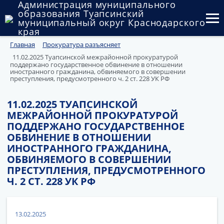
Администрация муниципального
образования Туапсинский
муниципальный округ Краснодарского
края
Главная
Прокуратура разъясняет
Округ
11.02.2025 Туапсинской межрайонной прокуратурой
поддержано государственное обвинение в отношении
Администрация
иностранного гражданина, обвиняемого в совершении
преступления, предусмотренного ч. 2 ст. 228 УК РФ
Муниципальные закупки
11.02.2025 ТУАПСИНСКОЙ
Государственный и муниципальный контроль
МЕЖРАЙОННОЙ ПРОКУРАТУРОЙ
ПОДДЕРЖАНО ГОСУДАРСТВЕННОЕ
Муниципальное имущество
ОБВИНЕНИЕ В ОТНОШЕНИИ
ИНОСТРАННОГО ГРАЖДАНИНА,
Публичные слушания и общественные обсуждения
ОБВИНЯЕМОГО В СОВЕРШЕНИИ
ПРЕСТУПЛЕНИЯ, ПРЕДУСМОТРЕННОГО
Документы
Ч. 2 СТ. 228 УК РФ
13.02.2025