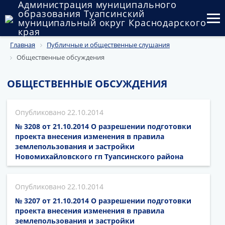
Администрация муниципального
образования Туапсинский
муниципальный округ Краснодарского
края
Главная
Публичные и общественные слушания
Округ
Общественные обсуждения
Администрация
ОБЩЕСТВЕННЫЕ ОБСУЖДЕНИЯ
Муниципальные закупки
22.10.2014
Государственный и муниципальный контроль
№ 3208 от 21.10.2014 О разрешении подготовки
Муниципальное имущество
проекта внесения изменения в правила
землепользования и застройки
Новомихайловского гп Туапсинского района
Публичные слушания и общественные обсуждения
Документы
22.10.2014
№ 3207 от 21.10.2014 О разрешении подготовки
проекта внесения изменения в правила
землепользования и застройки