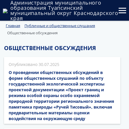
Администрация муниципального
образования Туапсинский
муниципальный округ Краснодарского
края
Главная
Публичные и общественные слушания
Округ
Общественные обсуждения
Администрация
ОБЩЕСТВЕННЫЕ ОБСУЖДЕНИЯ
Муниципальные закупки
30.07.2025
Государственный и муниципальный контроль
О проведении общественных обсуждений в
Муниципальное имущество
форме общественных слушаний по объекту
государственной экологической экспертизы
проектной документации «Проект границ и
Публичные слушания и общественные обсуждения
режима особой охраны особо охраняемой
природной территории регионального значения
Документы
памятника природы «Ручей Тисовый», включая
предварительные материалы оценки
воздействия на окружающую среду