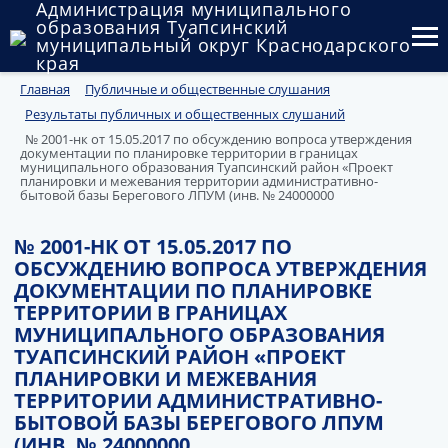
Администрация муниципального
образования Туапсинский
муниципальный округ Краснодарского
края
Главная
Публичные и общественные слушания
Округ
Результаты публичных и общественных слушаний
Администрация
№ 2001-нк от 15.05.2017 по обсуждению вопроса утверждения
документации по планировке территории в границах
муниципального образования Туапсинский район «Проект
Муниципальные закупки
планировки и межевания территории административно-
бытовой базы Берегового ЛПУМ (инв. № 24000000
Государственный и муниципальный контроль
№ 2001-НК ОТ 15.05.2017 ПО
ОБСУЖДЕНИЮ ВОПРОСА УТВЕРЖДЕНИЯ
Муниципальное имущество
ДОКУМЕНТАЦИИ ПО ПЛАНИРОВКЕ
ТЕРРИТОРИИ В ГРАНИЦАХ
Публичные слушания и общественные обсуждения
МУНИЦИПАЛЬНОГО ОБРАЗОВАНИЯ
ТУАПСИНСКИЙ РАЙОН «ПРОЕКТ
Документы
ПЛАНИРОВКИ И МЕЖЕВАНИЯ
ТЕРРИТОРИИ АДМИНИСТРАТИВНО-
БЫТОВОЙ БАЗЫ БЕРЕГОВОГО ЛПУМ
(ИНВ. № 24000000