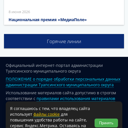
8 июня 2026
Национальная премия «МедиаПоле»
Горячие линии
Официальный интернет-портал администрации
Туапсинского муниципального округа
ПОЛОЖЕНИЕ о порядке обработки персональных данных
администрации Туапсинского муниципального округа
Использование материалов сайта допустимо в строгом
соответствии с
правилами использования материалов
опубликованных на сайте
Я соглашаюсь с тем, что владелец сайта
При перепечатке и использовании информации ссылка
использует
файлы cookie
для
на источник обязательна.
повышения удобства работы на сайте,
Принять
сервис Яндекс.Метрика. Оставаясь на
Для сайтов и страниц сети Интернет обязательна