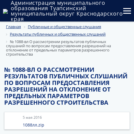
Администрация муниципального
образования Туапсинский
муниципальный округ Краснодарского
края
Главная
Публичные и общественные слушания
Округ
Результаты публичных и общественных слушаний
Администрация
№ 1088-вл О рассмотрении результатов публичных
слушаний по вопросам предоставления разрешений на
отклонение от предельных параметров разрешенного
Муниципальные закупки
строительства
Государственный и муниципальный контроль
№ 1088-ВЛ О РАССМОТРЕНИИ
РЕЗУЛЬТАТОВ ПУБЛИЧНЫХ СЛУШАНИЙ
Муниципальное имущество
ПО ВОПРОСАМ ПРЕДОСТАВЛЕНИЯ
РАЗРЕШЕНИЙ НА ОТКЛОНЕНИЕ ОТ
Публичные слушания и общественные обсуждения
ПРЕДЕЛЬНЫХ ПАРАМЕТРОВ
РАЗРЕШЕННОГО СТРОИТЕЛЬСТВА
Документы
5 мая 2016
1088лл.zip