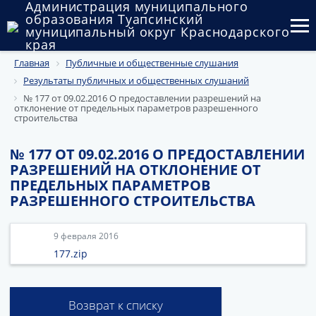
Администрация муниципального
образования Туапсинский
муниципальный округ Краснодарского
края
Главная
Публичные и общественные слушания
Округ
Результаты публичных и общественных слушаний
Администрация
№ 177 от 09.02.2016 О предоставлении разрешений на
отклонение от предельных параметров разрешенного
строительства
Муниципальные закупки
№ 177 ОТ 09.02.2016 О ПРЕДОСТАВЛЕНИИ
Государственный и муниципальный контроль
РАЗРЕШЕНИЙ НА ОТКЛОНЕНИЕ ОТ
ПРЕДЕЛЬНЫХ ПАРАМЕТРОВ
Муниципальное имущество
РАЗРЕШЕННОГО СТРОИТЕЛЬСТВА
Публичные слушания и общественные обсуждения
9 февраля 2016
Документы
177.zip
Возврат к списку