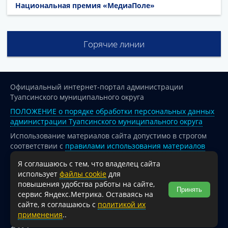
Национальная премия «МедиаПоле»
Горячие линии
Официальный интернет-портал администрации
Туапсинского муниципального округа
ПОЛОЖЕНИЕ о порядке обработки персональных данных
администрации Туапсинского муниципального округа
Использование материалов сайта допустимо в строгом
соответствии с
правилами использования материалов
опубликованных на сайте
Я соглашаюсь с тем, что владелец сайта
При перепечатке и использовании информации ссылка
использует
файлы cookie
для
на источник обязательна.
повышения удобства работы на сайте,
Принять
сервис Яндекс.Метрика. Оставаясь на
Для сайтов и страниц сети Интернет обязательна
сайте, я соглашаюсь с
политикой их
активная гиперссылка на официальный интернет-портал
применения
..
администрации Туапсинского муниципального округа.