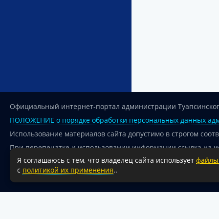
Официальный интернет-портал администрации Туапсинског
ПОЛОЖЕНИЕ о порядке обработки персональных данных адм
Использование материалов сайта допустимо в строгом соот
При перепечатке и использовании информации ссылка на и
Я соглашаюсь с тем, что владелец сайта использует
файлы 
Для сайтов и страниц сети Интернет обязательна активная
с
политикой их применения
..
18+