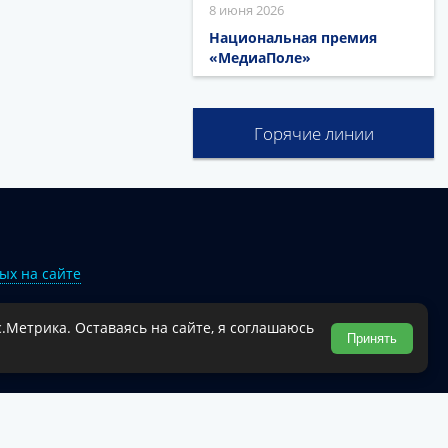
8 июня 2026
Национальная премия
«МедиаПоле»
Горячие линии
ых на сайте
.Метрика. Оставаясь на сайте, я соглашаюсь
Туапсинского муниципального округа.
Принять