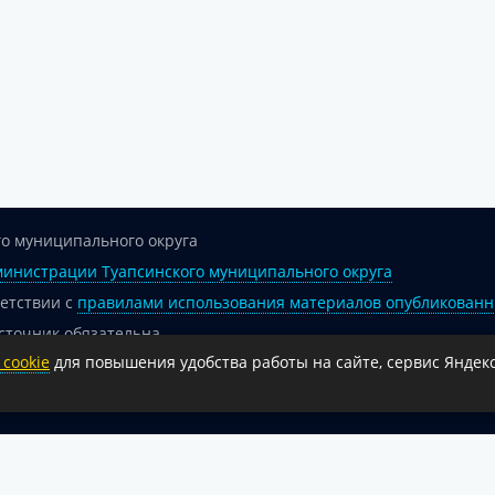
о муниципального округа
инистрации Туапсинского муниципального округа
ветствии с
правилами использования материалов опубликованн
сточник обязательна.
cookie
для повышения удобства работы на сайте, сервис Яндекс
 гиперссылка на официальный интернет-портал администрации 