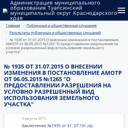
Администрация муниципального
образования Туапсинский
муниципальный округ Краснодарского
края
Главная
Публичные и общественные слушания
Округ
Результаты публичных и общественных слушаний
Администрация
№ 1935 от 31.07.2015 О внесении изменения в постановление
АМОТР от 06.05.2015 №1265 "О предоставлении разрешения на
условно разрешенный вид использования земельного
Муниципальные закупки
участка"
Государственный и муниципальный контроль
№ 1935 ОТ 31.07.2015 О ВНЕСЕНИИ
ИЗМЕНЕНИЯ В ПОСТАНОВЛЕНИЕ АМОТР
Муниципальное имущество
ОТ 06.05.2015 №1265 "О
ПРЕДОСТАВЛЕНИИ РАЗРЕШЕНИЯ НА
Публичные слушания и общественные обсуждения
УСЛОВНО РАЗРЕШЕННЫЙ ВИД
ИСПОЛЬЗОВАНИЯ ЗЕМЕЛЬНОГО
Документы
УЧАСТКА"
3 августа 2015
Заключение №1935 от 31. 07.15г.zip