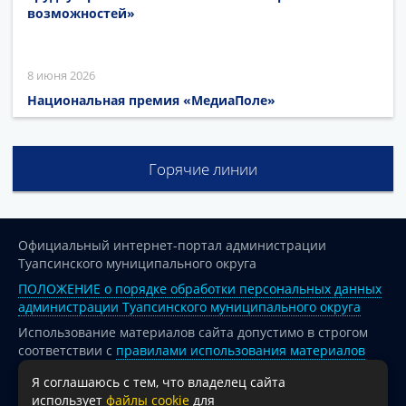
возможностей»
8 июня 2026
Национальная премия «МедиаПоле»
Горячие линии
Официальный интернет-портал администрации
Туапсинского муниципального округа
ПОЛОЖЕНИЕ о порядке обработки персональных данных
администрации Туапсинского муниципального округа
Использование материалов сайта допустимо в строгом
соответствии с
правилами использования материалов
опубликованных на сайте
Я соглашаюсь с тем, что владелец сайта
При перепечатке и использовании информации ссылка
использует
файлы cookie
для