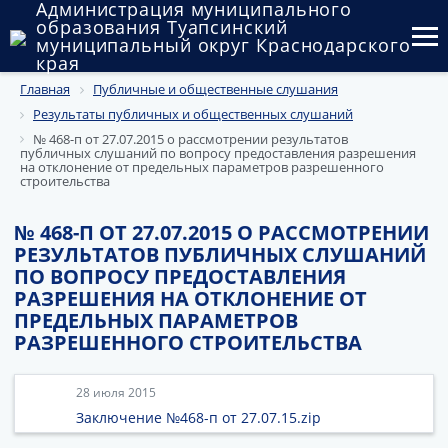
Администрация муниципального
образования Туапсинский
муниципальный округ Краснодарского
края
Главная
Публичные и общественные слушания
Округ
Результаты публичных и общественных слушаний
Администрация
№ 468-п от 27.07.2015 о рассмотрении результатов
публичных слушаний по вопросу предоставления разрешения
на отклонение от предельных параметров разрешенного
Муниципальные закупки
строительства
Государственный и муниципальный контроль
№ 468-П ОТ 27.07.2015 О РАССМОТРЕНИИ
РЕЗУЛЬТАТОВ ПУБЛИЧНЫХ СЛУШАНИЙ
Муниципальное имущество
ПО ВОПРОСУ ПРЕДОСТАВЛЕНИЯ
РАЗРЕШЕНИЯ НА ОТКЛОНЕНИЕ ОТ
Публичные слушания и общественные обсуждения
ПРЕДЕЛЬНЫХ ПАРАМЕТРОВ
РАЗРЕШЕННОГО СТРОИТЕЛЬСТВА
Документы
28 июля 2015
Заключение №468-п от 27.07.15.zip