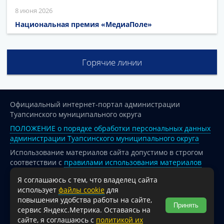
8 июня 2026
Национальная премия «МедиаПоле»
Горячие линии
Официальный интернет-портал администрации
Туапсинского муниципального округа
ПОЛОЖЕНИЕ о порядке обработки персональных данных
администрации Туапсинского муниципального округа
Использование материалов сайта допустимо в строгом
соответствии с
правилами использования материалов
опубликованных на сайте
Я соглашаюсь с тем, что владелец сайта
При перепечатке и использовании информации ссылка
использует
файлы cookie
для
на источник обязательна.
повышения удобства работы на сайте,
Принять
сервис Яндекс.Метрика. Оставаясь на
Для сайтов и страниц сети Интернет обязательна
сайте, я соглашаюсь с
политикой их
активная гиперссылка на официальный интернет-портал