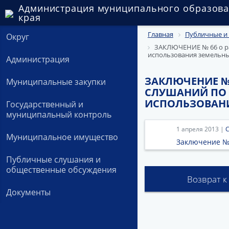
Администрация муниципального образова
края
Главная
Публичные и
Округ
ЗАКЛЮЧЕНИЕ № 66 о ра
использования земельны
Администрация
ЗАКЛЮЧЕНИЕ №
Муниципальные закупки
СЛУШАНИЙ ПО 
ИСПОЛЬЗОВАНИ
Государственный и
муниципальный контроль
1 апреля 2013 |
С
Муниципальное имущество
Заключение №
Публичные слушания и
общественные обсуждения
Возврат к
Документы