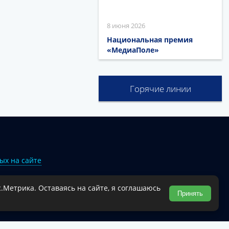
8 июня 2026
Национальная премия
«МедиаПоле»
Горячие линии
ых на сайте
.Метрика. Оставаясь на сайте, я соглашаюсь
Туапсинского муниципального округа.
Принять