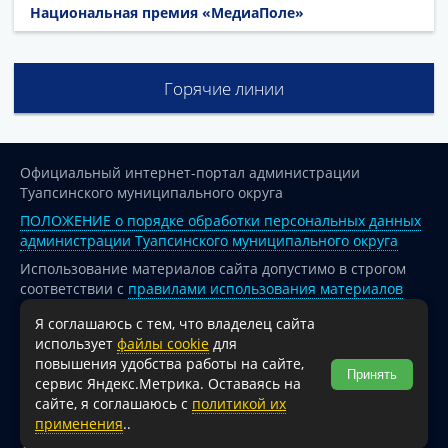
Национальная премия «МедиаПоле»
Горячие линии
Официальный интернет-портал администрации
Туапсинского муниципального округа
ПОЛОЖЕНИЕ о порядке обработки персональных данных
администрации Туапсинского муниципального округа
Использование материалов сайта допустимо в строгом
соответствии с
правилами использования материалов
опубликованных на сайте
Я соглашаюсь с тем, что владелец сайта
При перепечатке и использовании информации ссылка
использует
файлы cookie
для
на источник обязательна.
повышения удобства работы на сайте,
Принять
сервис Яндекс.Метрика. Оставаясь на
Для сайтов и страниц сети Интернет обязательна
сайте, я соглашаюсь с
политикой их
активная гиперссылка на официальный интернет-портал
применения
..
администрации Туапсинского муниципального округа.