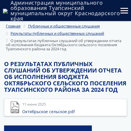
Администрация муниципального
образования Туапсинский
муниципальный округ Краснодарского
края
Главная
Публичные и общественные слушания
Округ
Результаты публичных и общественных слушаний
Администрация
О результатах публичных слушаний об утверждении отчета
об исполнения бюджета Октябрьского сельского поселения
Туапсинского района за 2024 год
Муниципальные закупки
О РЕЗУЛЬТАТАХ ПУБЛИЧНЫХ
Государственный и муниципальный контроль
СЛУШАНИЙ ОБ УТВЕРЖДЕНИИ ОТЧЕТА
ОБ ИСПОЛНЕНИЯ БЮДЖЕТА
Муниципальное имущество
ОКТЯБРЬСКОГО СЕЛЬСКОГО ПОСЕЛЕНИЯ
ТУАПСИНСКОГО РАЙОНА ЗА 2024 ГОД
Публичные слушания и общественные обсуждения
Документы
11 июня 2025
Октябрьское сельское.pdf