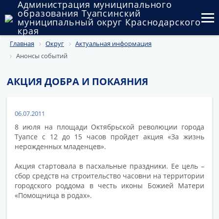
Администрация муниципального
образования Туапсинский
муниципальный округ Краснодарского
края
Главная
Округ
Актуальная информация
Округ
Анонсы событий
Администрация
АКЦИЯ ДОБРА И ПОКАЯНИЯ
Муниципальные закупки
Государственный и муниципальный контроль
06.07.2011
8 июля на площади Октябрьской революции города
Муниципальное имущество
Туапсе с 12 до 15 часов пройдет акция «За жизнь
нерожденных младенцев».
Публичные слушания и общественные обсуждения
Акция стартовала в пасхальные праздники. Ее цель –
Документы
сбор средств на строительство часовни на территории
городского роддома в честь иконы Божией Матери
«Помощница в родах».