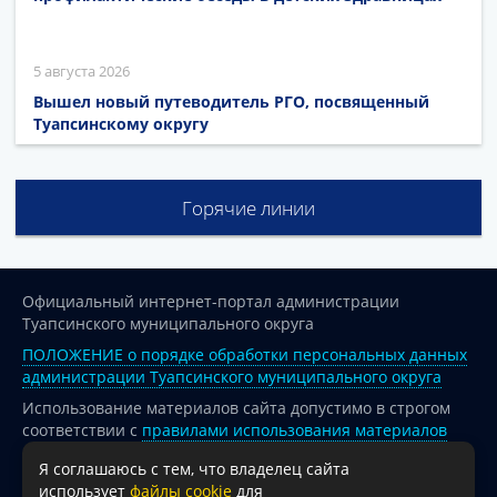
5 августа 2026
Вышел новый путеводитель РГО, посвященный
Туапсинскому округу
Горячие линии
Официальный интернет-портал администрации
Туапсинского муниципального округа
ПОЛОЖЕНИЕ о порядке обработки персональных данных
администрации Туапсинского муниципального округа
Использование материалов сайта допустимо в строгом
соответствии с
правилами использования материалов
опубликованных на сайте
Я соглашаюсь с тем, что владелец сайта
При перепечатке и использовании информации ссылка
использует
файлы cookie
для