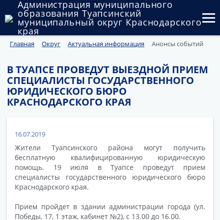
Администрация муниципального
образования Туапсинский
муниципальный округ Краснодарского
края
Главная
Округ
Актуальная информация
Анонсы событий
Округ
Администрация
В ТУАПСЕ ПРОВЕДУТ ВЫЕЗДНОЙ ПРИЕМ
СПЕЦИАЛИСТЫ ГОСУДАРСТВЕННОГО
Муниципальные закупки
ЮРИДИЧЕСКОГО БЮРО
КРАСНОДАРСКОГО КРАЯ
Государственный и муниципальный контроль
Муниципальное имущество
16.07.2019
Жители Туапсинского района могут получить
Публичные слушания и общественные обсуждения
бесплатную квалифицированную юридическую
помощь. 19 июля в Туапсе проведут прием
Документы
специалисты государственного юридического бюро
Краснодарского края.
Прием пройдет в здании администрации города (ул.
Победы, 17, 1 этаж, кабинет №2), с 13.00 до 16.00.