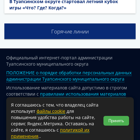
В Туапсинском округе стартовал летний кубок
игры «Что? Где? Когда?»
Горячие линии
Официальный интернет-портал администрации
Туапсинского муниципального округа
ПОЛОЖЕНИЕ о порядке обработки персональных данных
администрации Туапсинского муниципального округа
Использование материалов сайта допустимо в строгом
соответствии с
правилами использования материалов
опубликованных на сайте
Я соглашаюсь с тем, что владелец сайта
При перепечатке и использовании информации ссылка
использует
файлы cookie
для
на источник обязательна.
повышения удобства работы на сайте,
Принять
сервис Яндекс.Метрика. Оставаясь на
Для сайтов и страниц сети Интернет обязательна
сайте, я соглашаюсь с
политикой их
активная гиперссылка на официальный интернет-портал
применения
..
администрации Туапсинского муниципального округа.