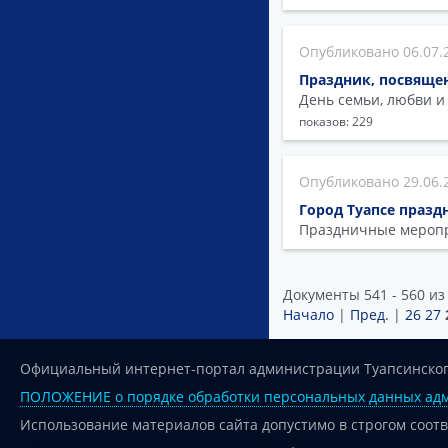
06.07.
Праздник, посвящен
День семьи, любви и
показов: 229
29.06.
Город Туапсе празд
Праздничные меропри
Документы 541 - 560 из
Начало
|
Пред.
|
26
27
Официальный интернет-портал администрации Туапсинског
ПОЛОЖЕНИЕ о порядке обработки персональных данных адм
Использование материалов сайта допустимо в строгом соот