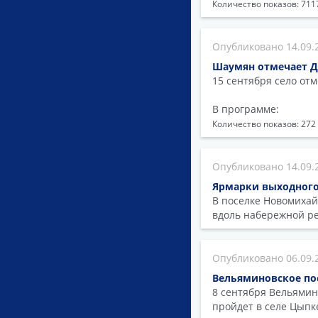
Количество показов: 711
14.09.
Шаумян отмечает Д
15 сентября село от
В программе:
Количество показов: 272
14.09.
Ярмарки выходного
В поселке Новомихай
вдоль набережной ре
06.09.
Вельяминовское по
8 сентября Вельямин
пройдет в селе Цыпк