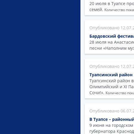
20 июля в Туапсе пр
семей.
Количество пока
12.07.
Бардовский фестив
28 июля на Анастаси
песни «Наполним му
12.07.
Туапсинский район
Туапсинский район в
Олимпийский и ХI Па
Сочи!».
Количество пок
06.07.
В Туапсе – районны
9 июня на городском
губернатора Краснод