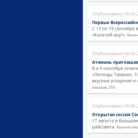
06.09.
Первые Всероссийс
С 17 по 19 сентября
«Казачий круг».
Колич
04.09.
Атамань приглашае
8 и 9 сентября этни
«Легенды Тамани». Го
вкусные угощения и 
показов: 210
08.08.
Открытая сессия Со
17 августа в большом
райсовета.
Количество