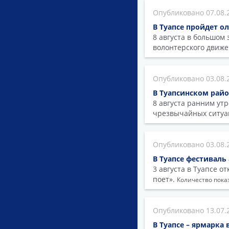
07.08.
В Туапсе пройдет 
8 августа в большом
волонтерского движ
03.08.
В Туапсинском райо
8 августа ранним ут
чрезвычайных ситуац
03.08.
В Туапсе фестиваль
3 августа в Туапсе 
поет».
Количество показ
13.07.
В Туапсе – ярмарка