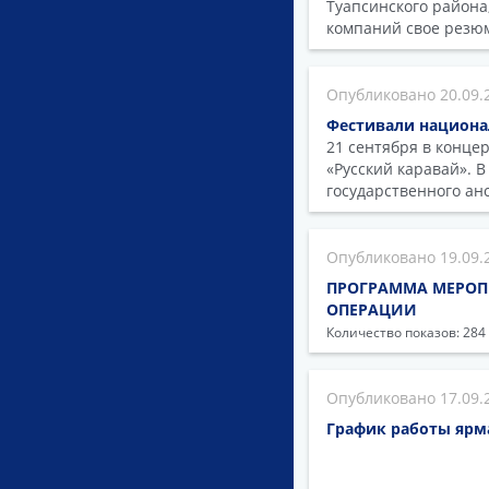
Туапсинского района
компаний свое резю
20.09.
Фестивали национа
21 сентября в конце
«Русский каравай». 
государственного ан
19.09.
ПРОГРАММА МЕРОП
ОПЕРАЦИИ
Количество показов: 284
17.09.
График работы ярм