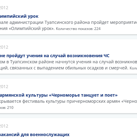
2012
олимпийский урок
 зале администрации Туапсинского района пройдет мероприяти
ения «Олимпийский урок».
Количество показов: 224
2012
не пройдут учения на случай возникновения ЧС
ром в Туапсинском районе начнутся учения на случай возникно
ий, связанных с выпадением обильных осадков и смерчей.
Кол
2012
 армянской культуры «Черноморье танцует и поет»
открывается фестиваль культуры причерноморских армян «Черно
ов: 210
2012
 вакансий для военнослужащих