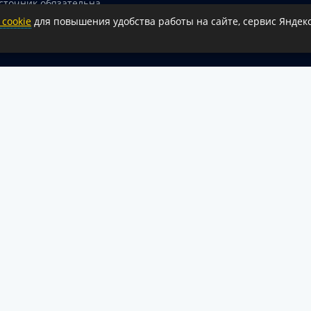
сточник обязательна.
cookie
для повышения удобства работы на сайте, сервис Яндекс
 гиперссылка на официальный интернет-портал администрации 