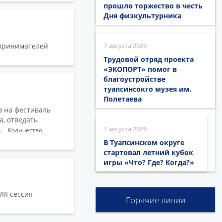
прошло торжество в честь
Дня физкультурника
дпринимателей
7 августа 2026
Трудовой отряд проекта
«ЭКОПОРТ» помог в
благоустройстве
туапсинсокго музея им.
Полетаева
в на фестиваль
а, отведать
7 августа 2026
ми.
Количество
В Туапсинском округе
стартовал летний кубок
игры «Что? Где? Когда?»
II сессия
Горячие линии