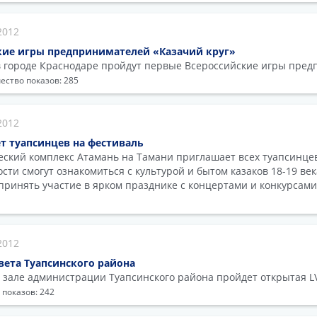
2012
кие игры предпринимателей «Казачий круг»
 в городе Краснодаре пройдут первые Всероссийские игры пре
ество показов: 285
2012
т туапсинцев на фестиваль
ческий комплекс Атамань на Тамани приглашает всех туапсинце
сти смогут ознакомиться с культурой и бытом казаков 18-19 век
принять участие в ярком празднике с концертами и конкурса
2012
вета Туапсинского района
 зале администрации Туапсинского района пройдет открытая LVI
 показов: 242