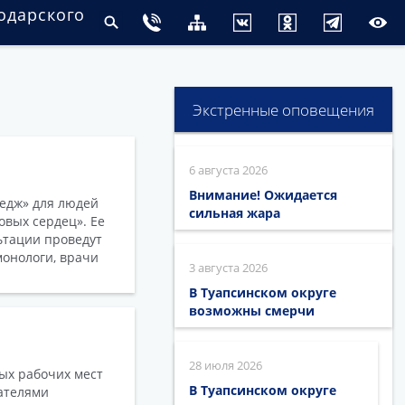
одарского
Экстренные оповещения
6 августа 2026
Внимание! Ожидается
ледж» для людей
сильная жара
овых сердец». Ее
ьтации проведут
монологи, врачи
3 августа 2026
В Туапсинском округе
возможны смерчи
28 июля 2026
ных рабочих мест
В Туапсинском округе
ателями