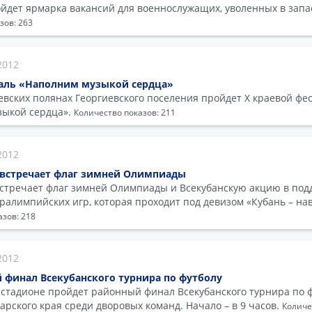
ойдет ярмарка вакансий для военнослужащих, уволенных в запа
зов: 263
2012
аль «Наполним музыкой сердца»
евских полянах Георгиевского поселения пройдет X краевой фе
зыкой сердца».
Количество показов: 211
2012
 встречает флаг зимней Олимпиады
стречает флаг зимней Олимпиады и Всекубанскую акцию в подд
ралимпийских игр, которая проходит под девизом «Кубань – на
азов: 218
2012
й финал Всекубанского турнира по футболу
 стадионе пройдет районный финал Всекубанского турнира по ф
арского края среди дворовых команд. Начало – в 9 часов.
Количе