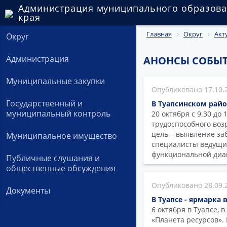
Администрация муниципального образова
края
Главная
Округ
Акт
Округ
Администрация
АНОНСЫ СОБЫ
Муниципальные закупки
17.10.
Государственный и
В Туапсинском райо
муниципальный контроль
20 октября с 9.30 до
трудоспособного воз
цель – выявление за
Муниципальное имущество
специалисты ведущих
функциональной диа
Публичные слушания и
общественные обсуждения
28.09.
Документы
В Туапсе - ярмарка
6 октября в Туапсе,
«Планета ресурсов»