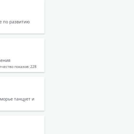
е по развитию
вения
ичество показов: 228
морье танцует и