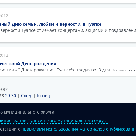
2012
ный Дню семьи, любви и верности, в Туапсе
 верности Туапсе отмечает концертами, акциями и поздравлен
2012
нует свой День рождения
ятия «С Днем рождения, Туапсе!» продлятся 3 дня.
Количество п
 637
28
29
30
|
След.
|
Конец
о муниципального округа
инистрации Туапсинского муниципального округа
ветствии с
правилами использования материалов опубликованн