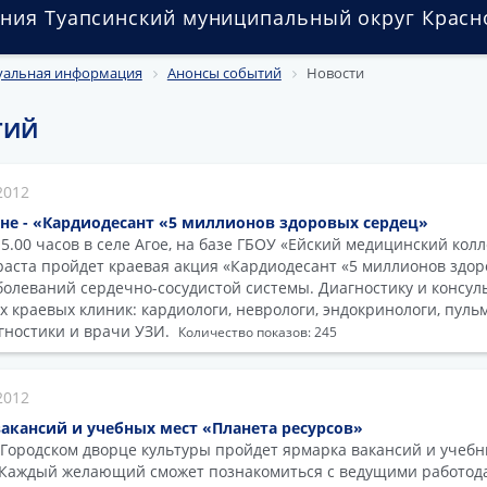
ния Туапсинский муниципальный округ Красн
уальная информация
Анонсы событий
Новости
ТИЙ
2012
не - «Кардиодесант «5 миллионов здоровых сердец»
 15.00 часов в селе Агое, на базе ГБОУ «Ейский медицинский кол
раста пройдет краевая акция «Кардиодесант «5 миллионов здор
болеваний сердечно-сосудистой системы. Диагностику и консул
 краевых клиник: кардиологи, неврологи, эндокринологи, пуль
гностики и врачи УЗИ.
Количество показов: 245
2012
 вакансий и учебных мест «Планета ресурсов»
 в Городском дворце культуры пройдет ярмарка вакансий и учеб
. Каждый желающий сможет познакомиться с ведущими работод