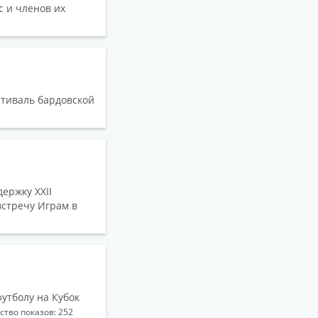
с и членов их
стиваль бардовской
ержку ХХII
встречу Играм в
утболу на Кубок
ство показов: 252