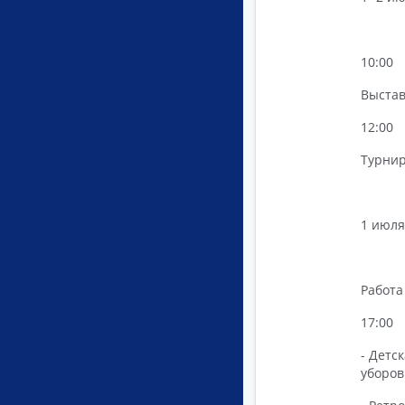
10:00
Выстав
12:00
Турнир
1 июля
Работа
17:00
- Детс
уборов