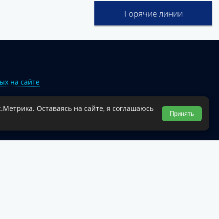
Горячие линии
ых на сайте
.Метрика. Оставаясь на сайте, я соглашаюсь
Туапсинского муниципального округа.
Принять