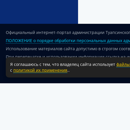
Официальный интернет-портал администрации Туапсинског
ПОЛОЖЕНИЕ о порядке обработки персональных данных адм
Использование материалов сайта допустимо в строгом соот
При перепечатке и использовании информации ссылка на и
Я соглашаюсь с тем, что владелец сайта использует
файлы 
Для сайтов и страниц сети Интернет обязательна активная
с
политикой их применения
..
18+