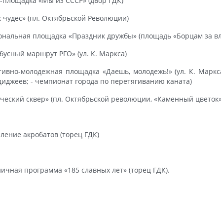
о-площадка «Мы из СССР» (двор ГДК)
к чудес» (пл. Октябрьской Революции)
ональная площадка «Праздник дружбы» (площадь «Борцам за вл
обусный маршрут РГО» (ул. К. Маркса)
тивно-молодежная площадка «Даешь, молодежь!» (ул. К. Маркса,
диджеев; - чемпионат города по перетягиванию каната)
рческий сквер» (пл. Октябрьской революции, «Каменный цветок»
ление акробатов (торец ГДК)
ичная программа «185 славных лет» (торец ГДК).