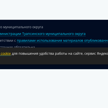
о муниципального округа
инистрации Туапсинского муниципального округа
ветствии с
правилами использования материалов опубликованн
сточник обязательна.
cookie
для повышения удобства работы на сайте, сервис Яндекс
 гиперссылка на официальный интернет-портал администрации 