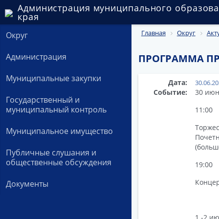
Администрация муниципального образова
края
Главная
Округ
Акт
Округ
Администрация
ПРОГРАММА ПР
Муниципальные закупки
Дата:
30.06.2
Событие:
30 ию
Государственный и
муниципальный контроль
11:00
Торже
Муниципальное имущество
Почет
(больш
Публичные слушания и
общественные обсуждения
19:00
Концер
Документы
1 -2 и