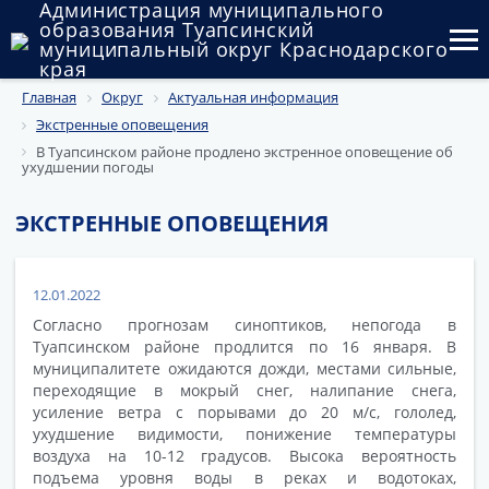
Администрация муниципального
образования Туапсинский
муниципальный округ Краснодарского
края
Главная
Округ
Актуальная информация
Округ
Экстренные оповещения
Администрация
В Туапсинском районе продлено экстренное оповещение об
ухудшении погоды
Муниципальные закупки
ЭКСТРЕННЫЕ ОПОВЕЩЕНИЯ
Государственный и муниципальный контроль
Муниципальное имущество
12.01.2022
Согласно прогнозам синоптиков, непогода в
Публичные слушания и общественные обсуждения
Туапсинском районе продлится по 16 января. В
муниципалитете ожидаются дожди, местами сильные,
Документы
переходящие в мокрый снег, налипание снега,
усиление ветра с порывами до 20 м/с, гололед,
ухудшение видимости, понижение температуры
воздуха на 10-12 градусов. Высока вероятность
подъема уровня воды в реках и водотоках,