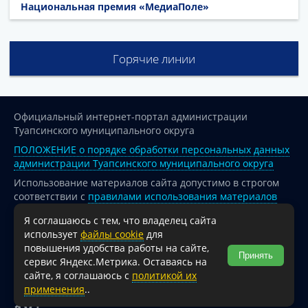
Национальная премия «МедиаПоле»
Горячие линии
Официальный интернет-портал администрации
Туапсинского муниципального округа
ПОЛОЖЕНИЕ о порядке обработки персональных данных
администрации Туапсинского муниципального округа
Использование материалов сайта допустимо в строгом
соответствии с
правилами использования материалов
опубликованных на сайте
Я соглашаюсь с тем, что владелец сайта
При перепечатке и использовании информации ссылка
использует
файлы cookie
для
на источник обязательна.
повышения удобства работы на сайте,
Принять
сервис Яндекс.Метрика. Оставаясь на
Для сайтов и страниц сети Интернет обязательна
сайте, я соглашаюсь с
политикой их
активная гиперссылка на официальный интернет-портал
применения
..
администрации Туапсинского муниципального округа.