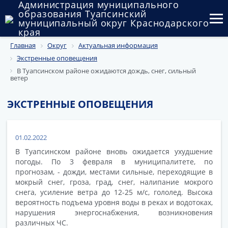
Администрация муниципального
образования Туапсинский
муниципальный округ Краснодарского
края
Главная
Округ
Актуальная информация
Округ
Экстренные оповещения
Администрация
В Туапсинском районе ожидаются дождь, снег, сильный
ветер
Муниципальные закупки
ЭКСТРЕННЫЕ ОПОВЕЩЕНИЯ
Государственный и муниципальный контроль
Муниципальное имущество
01.02.2022
В Туапсинском районе вновь ожидается ухудшение
Публичные слушания и общественные обсуждения
погоды. По 3 февраля в муниципалитете, по
прогнозам, - дожди, местами сильные, переходящие в
Документы
мокрый снег, гроза, град, снег, налипание мокрого
снега, усиление ветра до 12-25 м/с, гололед. Высока
вероятность подъема уровня воды в реках и водотоках,
нарушения энергоснабжения, возникновения
различных ЧС.