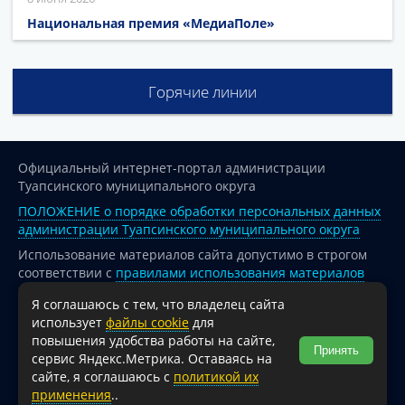
Национальная премия «МедиаПоле»
Горячие линии
Официальный интернет-портал администрации
Туапсинского муниципального округа
ПОЛОЖЕНИЕ о порядке обработки персональных данных
администрации Туапсинского муниципального округа
Использование материалов сайта допустимо в строгом
соответствии с
правилами использования материалов
опубликованных на сайте
Я соглашаюсь с тем, что владелец сайта
При перепечатке и использовании информации ссылка
использует
файлы cookie
для
на источник обязательна.
повышения удобства работы на сайте,
Принять
сервис Яндекс.Метрика. Оставаясь на
Для сайтов и страниц сети Интернет обязательна
сайте, я соглашаюсь с
политикой их
активная гиперссылка на официальный интернет-портал
применения
..
администрации Туапсинского муниципального округа.