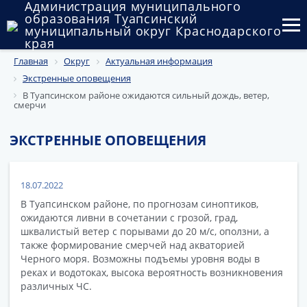
Администрация муниципального
образования Туапсинский
муниципальный округ Краснодарского
края
Главная
Округ
Актуальная информация
Округ
Экстренные оповещения
Администрация
В Туапсинском районе ожидаются сильный дождь, ветер,
смерчи
Муниципальные закупки
ЭКСТРЕННЫЕ ОПОВЕЩЕНИЯ
Государственный и муниципальный контроль
Муниципальное имущество
18.07.2022
В Туапсинском районе, по прогнозам синоптиков,
Публичные слушания и общественные обсуждения
ожидаются ливни в сочетании с грозой, град,
шквалистый ветер с порывами до 20 м/с, оползни, а
Документы
также формирование смерчей над акваторией
Черного моря. Возможны подъемы уровня воды в
реках и водотоках, высока вероятность возникновения
различных ЧС.