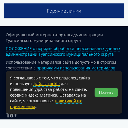
Горячие линии
Официальный интернет-портал администрации
Туапсинского муниципального округа
ПОЛОЖЕНИЕ о порядке обработки персональных данных
администрации Туапсинского муниципального округа
Использование материалов сайта допустимо в строгом
соответствии с
правилами использования материалов
опубликованных на сайте
Я соглашаюсь с тем, что владелец сайта
При перепечатке и использовании информации ссылка
использует
файлы cookie
для
на источник обязательна.
повышения удобства работы на сайте,
Принять
сервис Яндекс.Метрика. Оставаясь на
Для сайтов и страниц сети Интернет обязательна
сайте, я соглашаюсь с
политикой их
активная гиперссылка на официальный интернет-портал
применения
..
администрации Туапсинского муниципального округа.
18+