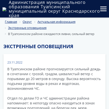
Администрация муниципального
образования Туапсинский
муниципальный округ Краснодарского
края
Главная
Округ
Актуальная информация
Округ
Экстренные оповещения
Администрация
В Туапсинском районе ожидаются ливни, сильный ветер
Муниципальные закупки
ЭКСТРЕННЫЕ ОПОВЕЩЕНИЯ
Государственный и муниципальный контроль
23.11.2022
Муниципальное имущество
В Туапсинском районе прогнозируется сильный дождь
в сочетании с грозой, градом, шквалистый ветер с
Публичные слушания и общественные обсуждения
порывами до 20 метров в секунду. Высока вероятность
подъема уровня воды в реках и водотоках,
Документы
возникновения ЧС.
Отдел по делам ГО и ЧС администрации района
напоминает: в непогоду опасно находиться в зонах
возможных подтоплений, на берегах рек, моря,