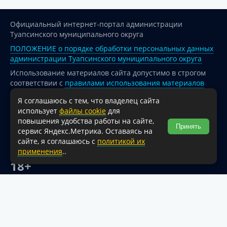
Официальный интернет-портал администрации
Туапсинского муниципального округа
ПОЛОЖЕНИЕ о порядке обработки персональных данных
администрации Туапсинского муниципального округа
Использование материалов сайта допустимо в строгом
соответствии с
правилами использования материалов
опубликованных на сайте
Я соглашаюсь с тем, что владелец сайта
При перепечатке и использовании информации ссылка
использует
файлы cookie
для
на источник обязательна.
повышения удобства работы на сайте,
Принять
сервис Яндекс.Метрика. Оставаясь на
Для сайтов и страниц сети Интернет обязательна
сайте, я соглашаюсь с
политикой их
активная гиперссылка на официальный интернет-портал
применения
..
администрации Туапсинского муниципального округа.
18+