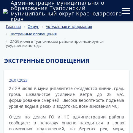
Администрация муниципального
образования Туапсинский
муниципальный округ Краснодарского
края
Главная
Округ
Актуальная информация
Округ
Экстренные оповещения
Администрация
27-29 июля в Туапсинском районе прогнозируется
ухудшение погоды
Муниципальные закупки
ЭКСТРЕННЫЕ ОПОВЕЩЕНИЯ
Государственный и муниципальный контроль
Муниципальное имущество
26.07.2023
27-29 июля в муниципалитете ожидаются ливни, град,
Публичные слушания и общественные обсуждения
гроза, шквалистое усиление ветра до 28 м/с,
формирование смерчей. Высока вероятность подъема
Документы
уровня воды в реках и водотоках, возникновения ЧС.
Отдел по делам ГО и ЧС администрации района
сообщает: в непогоду опасно находиться в зонах
возможных подтоплений, на берегах рек, моря,