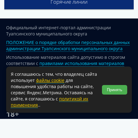
Горячие линии
Официальный интернет-портал администрации
Туапсинского муниципального округа
ПОЛОЖЕНИЕ о порядке обработки персональных данных
администрации Туапсинского муниципального округа
Использование материалов сайта допустимо в строгом
соответствии с
правилами использования материалов
опубликованных на сайте
Я соглашаюсь с тем, что владелец сайта
При перепечатке и использовании информации ссылка
использует
файлы cookie
для
на источник обязательна.
повышения удобства работы на сайте,
Принять
сервис Яндекс.Метрика. Оставаясь на
Для сайтов и страниц сети Интернет обязательна
сайте, я соглашаюсь с
политикой их
активная гиперссылка на официальный интернет-портал
применения
..
администрации Туапсинского муниципального округа.
18+