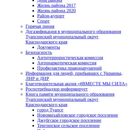
День района
Жизнь района 2017
Жизнь района 2020
Район-курорт
Спорт
Горячая линия
Догазификация в муниципального образования
Туапсинский муниципальный округ
Краснодарского края
Документы
Безопасность
Антитеррористическая комиссия
Антинаркотическая комиссия
Профилактика правонарушений
Информация для людей, прибывших с Украины,
ЛНР и ДНР
Благотворительная акция «#ВМЕСТЕ МЫ СИЛА»
Роспотребнадзор информирует
Книга памяти муниципального образования
Туапсинский муниципальный округ
Краснодарского края
город Туапсе
Новомихайловское городское поселение
Джубгское городское поселение
Тенгинское сельское поселение