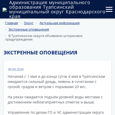
Администрация муниципального
образования Туапсинский
муниципальный округ Краснодарского
края
Главная
Округ
Актуальная информация
Округ
Экстренные оповещения
Администрация
В Туапсинском округе объявлено штормовое
предупреждение
Муниципальные закупки
ЭКСТРЕННЫЕ ОПОВЕЩЕНИЯ
Государственный и муниципальный контроль
Муниципальное имущество
30.04.2026
Начиная с 1 мая и до конца суток 4 мая в Туапсинском
Публичные слушания и общественные обсуждения
ожидаются сильный дождь, ливень в сочетании с
грозой, градом и ветром с порывами 20 м/с.
Документы
На реках ожидается подъём уровней воды местами с
достижением неблагоприятных отметок и выше.
Управление по делам ГО и ЧС администрации округа