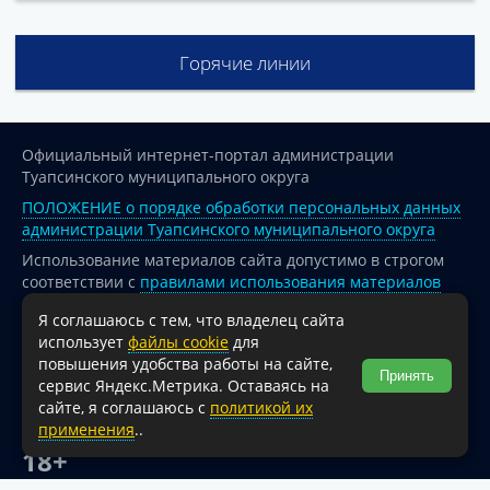
Горячие линии
Официальный интернет-портал администрации
Туапсинского муниципального округа
ПОЛОЖЕНИЕ о порядке обработки персональных данных
администрации Туапсинского муниципального округа
Использование материалов сайта допустимо в строгом
соответствии с
правилами использования материалов
опубликованных на сайте
Я соглашаюсь с тем, что владелец сайта
При перепечатке и использовании информации ссылка
использует
файлы cookie
для
на источник обязательна.
повышения удобства работы на сайте,
Принять
сервис Яндекс.Метрика. Оставаясь на
Для сайтов и страниц сети Интернет обязательна
сайте, я соглашаюсь с
политикой их
активная гиперссылка на официальный интернет-портал
применения
..
администрации Туапсинского муниципального округа.
18+