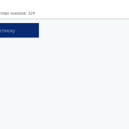
ство показов: 329
 списку