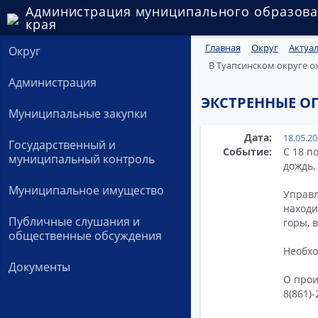
Администрация муниципального образова
края
Главная
Округ
Актуа
Округ
В Туапсинском округе 
Администрация
ЭКСТРЕННЫЕ О
Муниципальные закупки
Дата:
18.05.2
Государственный и
Событие:
С 18 п
муниципальный контроль
дождь,
Муниципальное имущество
Управл
находи
Публичные слушания и
горы, в
общественные обсуждения
Необхо
Документы
О прои
8(861)