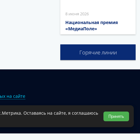
8 июня 2026
Национальная премия
«МедиаПоле»
Горячие линии
ых на сайте
.Метрика. Оставаясь на сайте, я соглашаюсь
Туапсинского муниципального округа.
Принять