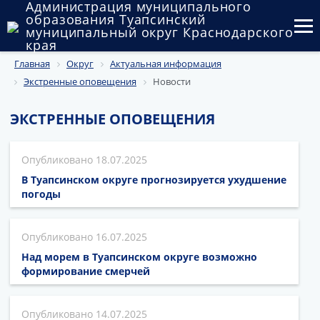
Администрация муниципального
образования Туапсинский
муниципальный округ Краснодарского
края
Главная
Округ
Актуальная информация
Округ
Экстренные оповещения
Новости
Администрация
ЭКСТРЕННЫЕ ОПОВЕЩЕНИЯ
Муниципальные закупки
18.07.2025
Государственный и муниципальный контроль
В Туапсинском округе прогнозируется ухудшение
Муниципальное имущество
погоды
Публичные слушания и общественные обсуждения
16.07.2025
Документы
Над морем в Туапсинском округе возможно
формирование смерчей
14.07.2025