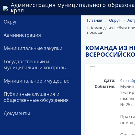
Администрация муниципального образова
края
Главная
Округ
Акт
Округ
Команда из Небуга пре
помощи
Администрация
КОМАНДА ИЗ Н
Муниципальные закупки
ВСЕРОССИЙСК
Государственный и
муниципальный контроль
Дата:
Муниципальное имущество
9 октяб
Событие:
Муници
тестир
Публичные слушания и
школы 
общественные обсуждения
№ 25»,
Документы
Практи
помощи
Органи