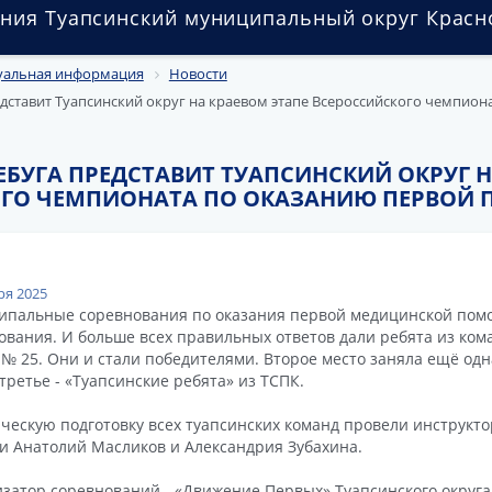
ния Туапсинский муниципальный округ Красн
уальная информация
Новости
дставит Туапсинский округ на краевом этапе Всероссийского чемпион
ЕБУГА ПРЕДСТАВИТ ТУАПСИНСКИЙ ОКРУГ Н
ОГО ЧЕМПИОНАТА ПО ОКАЗАНИЮ ПЕРВОЙ
ря 2025
пальные соревнования по оказания первой медицинской пом
ования. И больше всех правильных ответов дали ребята из ко
№ 25. Они и стали победителями. Второе место заняла ещё одн
 третье - «Туапсинские ребята» из ТСПК.
ческую подготовку всех туапсинских команд провели инструкт
 Анатолий Масликов и Александрия Зубахина.
затор соревнований - «Движение Первых» Туапсинского округа