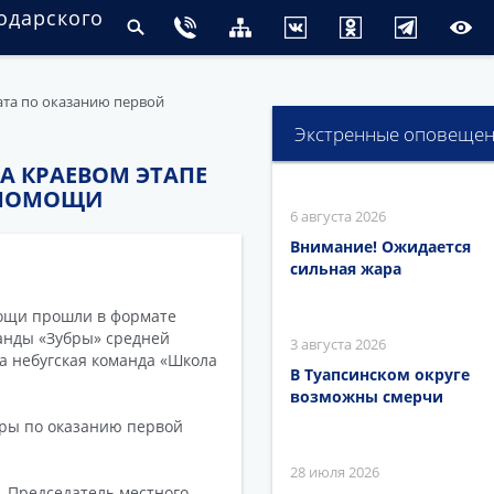
одарского
ата по оказанию первой
Экстренные оповеще
А КРАЕВОМ ЭТАПЕ
 ПОМОЩИ
6 августа 2026
Внимание! Ожидается
сильная жара
ощи прошли в формате
манды «Зубры» средней
3 августа 2026
а небугская команда «Школа
В Туапсинском округе
возможны смерчи
оры по оказанию первой
28 июля 2026
. Председатель местного