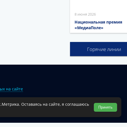
8 июня 2026
Национальная премия
«МедиаПоле»
Горячие линии
ых на сайте
.Метрика. Оставаясь на сайте, я соглашаюсь
Туапсинского муниципального округа.
Принять