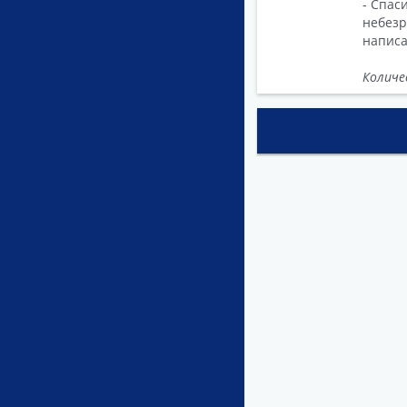
- Спас
небезр
написа
Количе