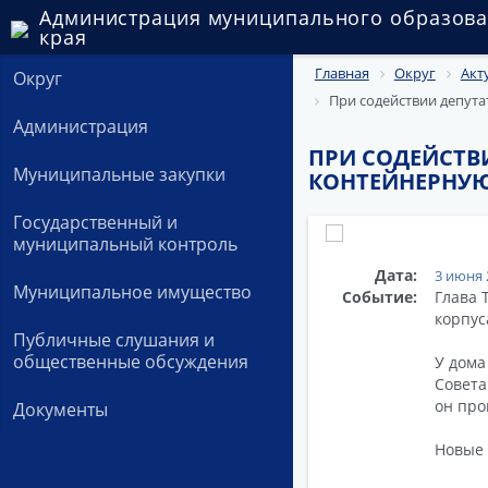
Администрация муниципального образова
края
Главная
Округ
Акт
Округ
При содействии депут
Администрация
ПРИ СОДЕЙСТВ
Муниципальные закупки
КОНТЕЙНЕРНУ
Государственный и
муниципальный контроль
Дата:
3 июня 
Муниципальное имущество
Событие:
Глава 
корпус
Публичные слушания и
общественные обсуждения
У дома
Совета
он про
Документы
Новые 