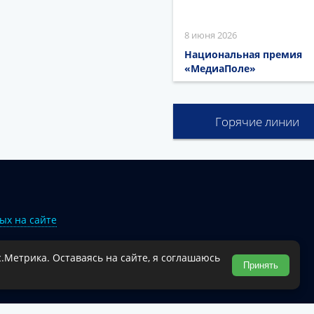
8 июня 2026
Национальная премия
«МедиаПоле»
Горячие линии
ых на сайте
.Метрика. Оставаясь на сайте, я соглашаюсь
Туапсинского муниципального округа.
Принять