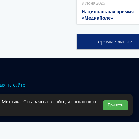
8 июня 2026
Национальная премия
«МедиаПоле»
Горячие линии
ых на сайте
.Метрика. Оставаясь на сайте, я соглашаюсь
Туапсинского муниципального округа.
Принять