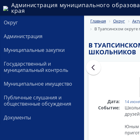
Администрация муниципального образова
края
Главная
Округ
Акт
Округ
В Туапсинском округе
Администрация
В ТУАПСИНСКО
Муниципальные закупки
ШКОЛЬНИКОВ
Государственный и
муниципальный контроль
Муниципальное имущество
Публичные слушания и
Дата:
14 июня
общественные обсуждения
Событие:
Школьн
друзей
Документы
Юным т
пригот