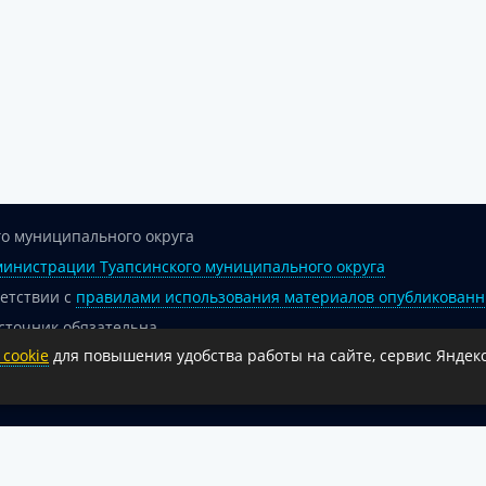
о муниципального округа
инистрации Туапсинского муниципального округа
ветствии с
правилами использования материалов опубликованн
сточник обязательна.
cookie
для повышения удобства работы на сайте, сервис Яндекс
 гиперссылка на официальный интернет-портал администрации 