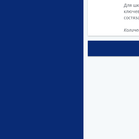
Для шк
ключев
состяз
Количе