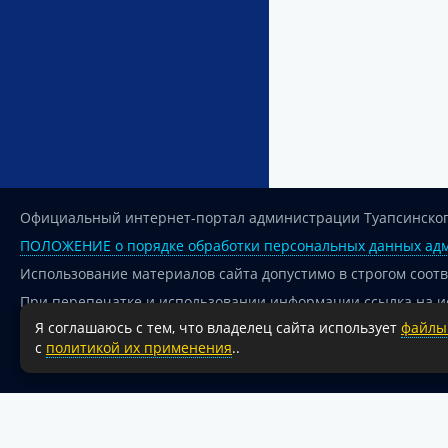
Официальный интернет-портал администрации Туапсинског
ПОЛОЖЕНИЕ о порядке обработки персональных данных адм
Использование материалов сайта допустимо в строгом соот
При перепечатке и использовании информации ссылка на и
Я соглашаюсь с тем, что владелец сайта использует
файлы 
Для сайтов и страниц сети Интернет обязательна активная
с
политикой их применения
..
18+