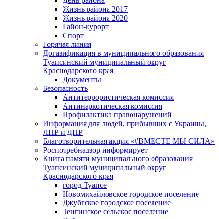
День района
Жизнь района 2017
Жизнь района 2020
Район-курорт
Спорт
Горячая линия
Догазификация в муниципального образования
Туапсинский муниципальный округ
Краснодарского края
Документы
Безопасность
Антитеррористическая комиссия
Антинаркотическая комиссия
Профилактика правонарушений
Информация для людей, прибывших с Украины,
ЛНР и ДНР
Благотворительная акция «#ВМЕСТЕ МЫ СИЛА»
Роспотребнадзор информирует
Книга памяти муниципального образования
Туапсинский муниципальный округ
Краснодарского края
город Туапсе
Новомихайловское городское поселение
Джубгское городское поселение
Тенгинское сельское поселение