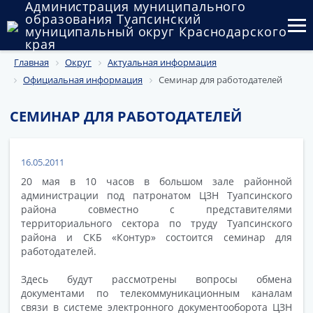
Администрация муниципального
образования Туапсинский
муниципальный округ Краснодарского
края
Главная
Округ
Актуальная информация
Округ
Официальная информация
Семинар для работодателей
Администрация
СЕМИНАР ДЛЯ РАБОТОДАТЕЛЕЙ
Муниципальные закупки
Государственный и муниципальный контроль
16.05.2011
20 мая в 10 часов в большом зале районной
Муниципальное имущество
администрации под патронатом ЦЗН Туапсинского
района совместно с представителями
Публичные слушания и общественные обсуждения
территориального сектора по труду Туапсинского
района и СКБ «Контур» состоится семинар для
Документы
работодателей.
Здесь будут рассмотрены вопросы обмена
документами по телекоммуникационным каналам
связи в системе электронного документооборота ЦЗН