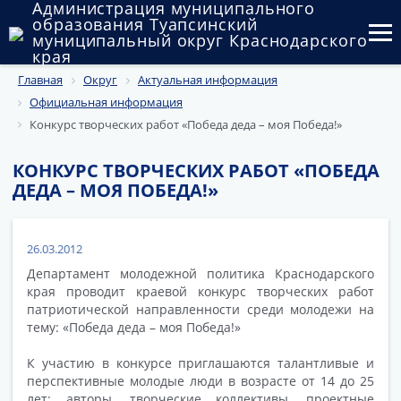
Администрация муниципального
образования Туапсинский
муниципальный округ Краснодарского
края
Главная
Округ
Актуальная информация
Округ
Официальная информация
Администрация
Конкурс творческих работ «Победа деда – моя Победа!»
Муниципальные закупки
КОНКУРС ТВОРЧЕСКИХ РАБОТ «ПОБЕДА
ДЕДА – МОЯ ПОБЕДА!»
Государственный и муниципальный контроль
Муниципальное имущество
26.03.2012
Департамент молодежной политика Краснодарского
Публичные слушания и общественные обсуждения
края проводит краевой конкурс творческих работ
патриотической направленности среди молодежи на
Документы
тему: «Победа деда – моя Победа!»
К участию в конкурсе приглашаются талантливые и
перспективные молодые люди в возрасте от 14 до 25
лет: авторы, творческие коллективы, проектные