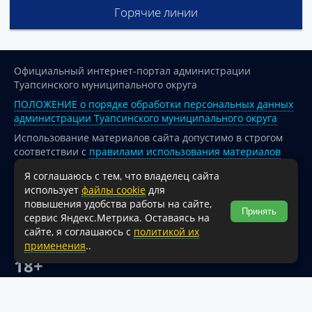
Горячие линии
Официальный интернет-портал администрации
Туапсинского муниципального округа
ПОЛОЖЕНИЕ о порядке обработки персональных данных
администрации Туапсинского муниципального округа
Использование материалов сайта допустимо в строгом
соответствии с
правилами использования материалов
опубликованных на сайте
Я соглашаюсь с тем, что владелец сайта
При перепечатке и использовании информации ссылка
использует
файлы cookie
для
на источник обязательна.
повышения удобства работы на сайте,
Принять
сервис Яндекс.Метрика. Оставаясь на
Для сайтов и страниц сети Интернет обязательна
сайте, я соглашаюсь с
политикой их
активная гиперссылка на официальный интернет-портал
применения
..
администрации Туапсинского муниципального округа.
18+