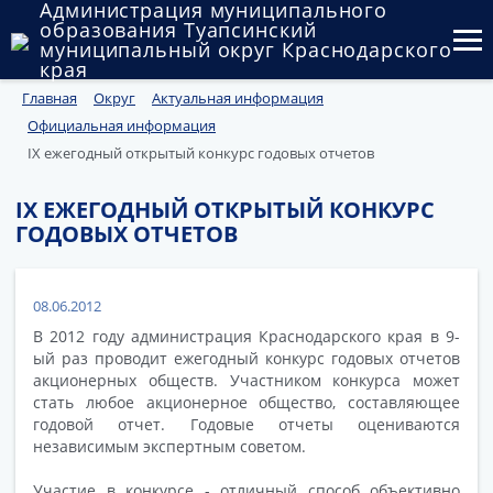
Администрация муниципального
образования Туапсинский
муниципальный округ Краснодарского
края
Главная
Округ
Актуальная информация
Округ
Официальная информация
Администрация
IX ежегодный открытый конкурс годовых отчетов
Муниципальные закупки
IX ЕЖЕГОДНЫЙ ОТКРЫТЫЙ КОНКУРС
ГОДОВЫХ ОТЧЕТОВ
Государственный и муниципальный контроль
Муниципальное имущество
08.06.2012
В 2012 году администрация Краснодарского края в 9-
Публичные слушания и общественные обсуждения
ый раз проводит ежегодный конкурс годовых отчетов
акционерных обществ. Участником конкурса может
Документы
стать любое акционерное общество, составляющее
годовой отчет. Годовые отчеты оцениваются
независимым экспертным советом.
Участие в конкурсе - отличный способ объективно