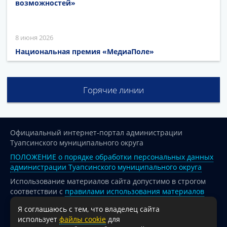
возможностей»
8 июня 2026
Национальная премия «МедиаПоле»
Горячие линии
Официальный интернет-портал администрации
Туапсинского муниципального округа
ПОЛОЖЕНИЕ о порядке обработки персональных данных
администрации Туапсинского муниципального округа
Использование материалов сайта допустимо в строгом
соответствии с
правилами использования материалов
опубликованных на сайте
Я соглашаюсь с тем, что владелец сайта
При перепечатке и использовании информации ссылка
использует
файлы cookie
для
на источник обязательна.