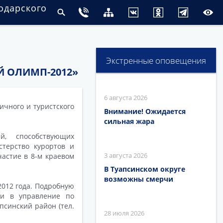
одарского
Экстренные оповещения
Й ОЛИМП-2012»
6 августа 2026
ичного и туристского
Внимание! Ожидается
сильная жара
, способствующих
терство курортов и
3 августа 2026
частие в 8-м краевом
В Туапсинском округе
возможны смерчи
 2012 года. Подробную
ли в управление по
синский район (тел.
28 июля 2026