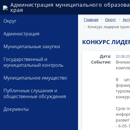
Администрация муниципального образова
края
Главная
Округ
Акт
Округ
Конкурс лидеров тури
Администрация
КОНКУРС ЛИДЕ
Муниципальные закупки
Дата:
02.08.2
Государственный и
Событие:
Вниман
муниципальный контроль
компле
Муниципальное имущество
В цел
форми
Публичные слушания и
туризм
общественные обсуждения
конкур
Срок п
Документы
инфор
развит
- 6-05-