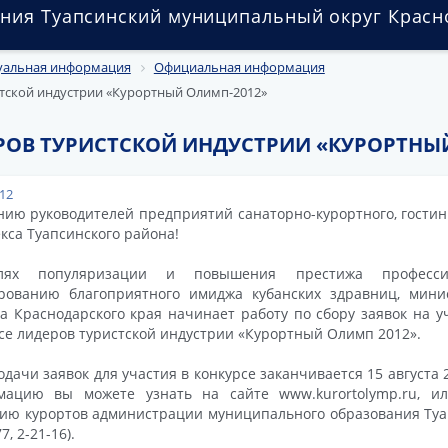
ния Туапсинский муниципальный округ Красн
уальная информация
Официальная информация
стской индустрии «Курортный Олимп-2012»
РОВ ТУРИСТСКОЙ ИНДУСТРИИ «КУРОРТНЫ
012
ию руководителей предприятий санаторно-курортного, гостин
кса Туапсинского района!
ях популяризации и повышения престижа профессий
рованию благоприятного имиджа кубанских здравниц, минис
а Краснодарского края начинает работу по сбору заявок на у
се лидеров туристской индустрии «Курортный Олимп 2012».
одачи заявок для участия в конкурсе заканчивается 15 августа
мацию вы можете узнать на сайте www.kurortolymp.ru, и
ию курортов администрации муниципального образования Туап
77, 2-21-16).