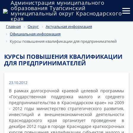
Администрация муниципального
образования Туапсинский
муниципальный округ Краснодарского
края
Главная
Округ
Актуальная информация
Округ
Официальная информация
Администрация
Курсы повышения квалификации для предпринимателей
Муниципальные закупки
КУРСЫ ПОВЫШЕНИЯ КВАЛИФИКАЦИИ
ДЛЯ ПРЕДПРИНИМАТЕЛЕЙ
Государственный и муниципальный контроль
Муниципальное имущество
23.10.2012
В рамках долгосрочной краевой целевой программы
Публичные слушания и общественные обсуждения
«Государственная поддержка малого и среднего
предпринимательства в Краснодарском крае» на 2009
Документы
- 2012 годы министерство стратегического развития,
инвестиций и внешнеэкономической деятельности
Краснодарского края организует проведение в
декабре 2012 года в городе Краснодаре краткосрочных
курсов повышения квалификации субъектов малого и