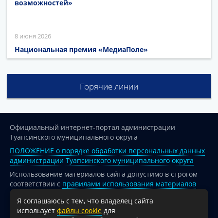
возможностей»
8 июня 2026
Национальная премия «МедиаПоле»
Горячие линии
Официальный интернет-портал администрации
Туапсинского муниципального округа
ПОЛОЖЕНИЕ о порядке обработки персональных данных
администрации Туапсинского муниципального округа
Использование материалов сайта допустимо в строгом
соответствии с
правилами использования материалов
опубликованных на сайте
Я соглашаюсь с тем, что владелец сайта
При перепечатке и использовании информации ссылка
использует
файлы cookie
для
на источник обязательна.