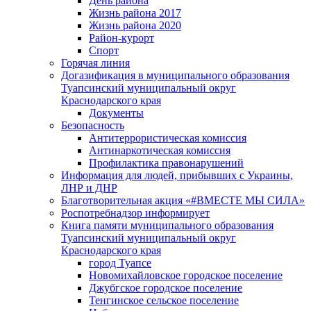
День района
Жизнь района 2017
Жизнь района 2020
Район-курорт
Спорт
Горячая линия
Догазификация в муниципального образования
Туапсинский муниципальный округ
Краснодарского края
Документы
Безопасность
Антитеррористическая комиссия
Антинаркотическая комиссия
Профилактика правонарушений
Информация для людей, прибывших с Украины,
ЛНР и ДНР
Благотворительная акция «#ВМЕСТЕ МЫ СИЛА»
Роспотребнадзор информирует
Книга памяти муниципального образования
Туапсинский муниципальный округ
Краснодарского края
город Туапсе
Новомихайловское городское поселение
Джубгское городское поселение
Тенгинское сельское поселение