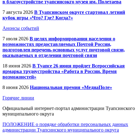
в благоустройстве туапсинсокго музея им. Полетаева
7 августа 2026
В Туапсинском округе стартовал летний
кубок игры «Что? Где? Когда?»
Анонсы событий
7 июля 2026
В целях информирования населения о
возможностях предоставляемых Почтой России,
подготовлен перечень основных услуг почтовой связи,
оказываемых в отделении почтовой связи
18 июня 2026
В Туапсе 26 июня пройдет Всероссийская
ярмарка трудоустройства «Работа в России. Время
возможностей»
8 июня 2026
Национальная премия «МедиаПоле»
Горячие линии
Официальный интернет-портал администрации Туапсинского
муниципального округа
ПОЛОЖЕНИЕ о порядке обработки персональных данных
администрации Туапсинского муниципального округа