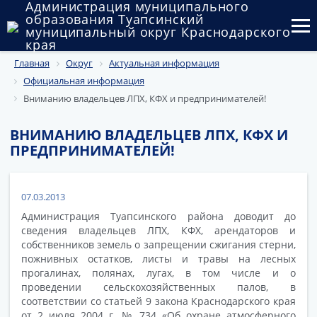
Администрация муниципального
образования Туапсинский
муниципальный округ Краснодарского
края
Главная
Округ
Актуальная информация
Округ
Официальная информация
Администрация
Вниманию владельцев ЛПХ, КФХ и предпринимателей!
Муниципальные закупки
ВНИМАНИЮ ВЛАДЕЛЬЦЕВ ЛПХ, КФХ И
ПРЕДПРИНИМАТЕЛЕЙ!
Государственный и муниципальный контроль
Муниципальное имущество
07.03.2013
Администрация Туапсинского района доводит до
Публичные слушания и общественные обсуждения
сведения владельцев ЛПХ, КФХ, арендаторов и
собственников земель о запрещении сжигания стерни,
Документы
пожнивных остатков, листы и травы на лесных
прогалинах, полянах, лугах, в том числе и о
проведении сельскохозяйственных палов, в
соответствии со статьей 9 закона Краснодарского края
от 2 июля 2004 г. № 734 «Об охране атмосферного